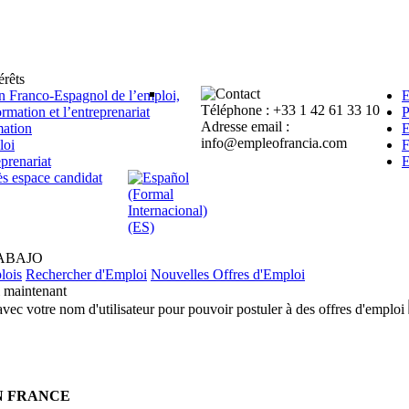
érêts
n Franco-Espagnol de l’emploi,
E
Téléphone : +33 1 42 61 33 10
ormation et l’entreprenariat
P
Adresse email :
ation
E
info@empleofrancia.com
loi
F
eprenariat
E
s espace candidat
ABAJO
lois
Rechercher d'Emploi
Nouvelles Offres d'Emploi
i maintenant
ec votre nom d'utilisateur pour pouvoir postuler à des offres d'emploi
N FRANCE