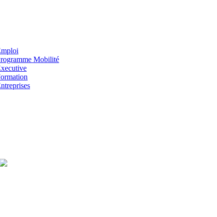
mploi
rogramme Mobilité
xecutive
ormation
ntreprises