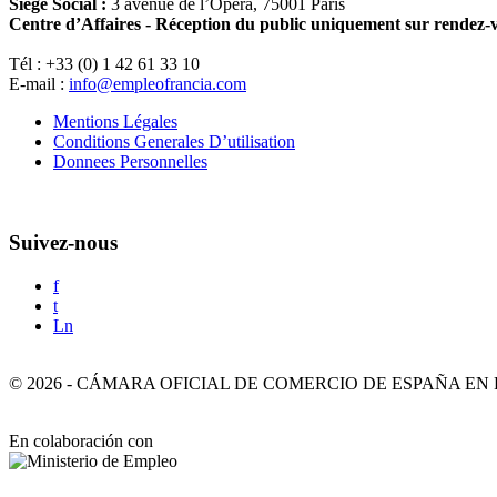
Siège Social :
3 avenue de l’Opéra, 75001 Paris
Centre d’Affaires - Réception du public uniquement sur rendez-
Tél : +33 (0) 1 42 61 33 10
E-mail :
info@empleofrancia.com
Mentions Légales
Conditions Generales D’utilisation
Donnees Personnelles
Suivez-nous
f
t
Ln
©
2026
-
CÁMARA OFICIAL DE COMERCIO DE ESPAÑA EN
En colaboración con