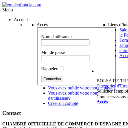
Menu
Accueil
Accès
Liens d’int
Salo
la F
Nom d'utilisateur
Form
Emp
entr
Mot de passe
Accè
Rappeler
BOLSA DE TR
Catégories d'Emp
Vous avez oublié votre mot de passe?
Solliciter l'emplo
Vous avez oublié votre nom
Connectez-vous av
d'utilisateur?
Accès
Créer un compte
Contact
CHAMBRE OFFICIELLE DE COMMERCE D’ESPAGNE E