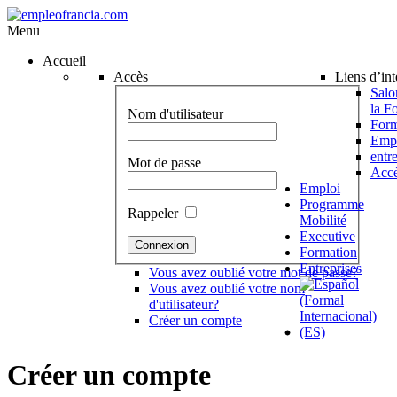
Menu
Accueil
Accès
Liens d’int
Salo
la F
Nom d'utilisateur
Form
Emp
entr
Mot de passe
Accè
Emploi
Programme
Rappeler
Mobilité
Executive
Formation
Entreprises
Vous avez oublié votre mot de passe?
Vous avez oublié votre nom
d'utilisateur?
Créer un compte
Créer
un
compte