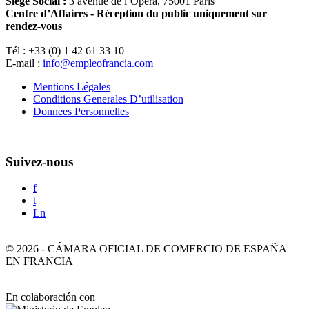
Siège Social :
3 avenue de l’Opéra, 75001 Paris
Centre d’Affaires - Réception du public uniquement sur
rendez-vous
Tél : +33 (0) 1 42 61 33 10
E-mail :
info@empleofrancia.com
Mentions Légales
Conditions Generales D’utilisation
Donnees Personnelles
Suivez-nous
f
t
Ln
©
2026
-
CÁMARA OFICIAL DE COMERCIO DE ESPAÑA
EN FRANCIA
En colaboración con