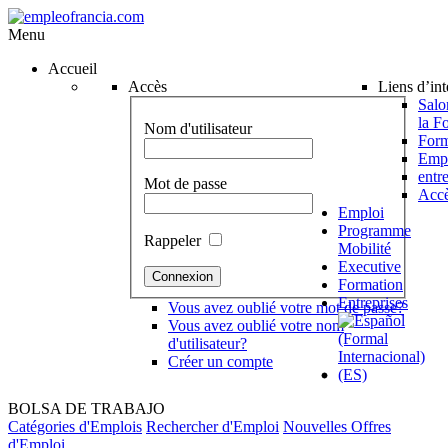
Menu
Accueil
Accès
Liens d’int
Salo
la F
Nom d'utilisateur
Form
Emp
entr
Mot de passe
Accè
Emploi
Programme
Rappeler
Mobilité
Executive
Formation
Entreprises
Vous avez oublié votre mot de passe?
Vous avez oublié votre nom
d'utilisateur?
Créer un compte
BOLSA DE TRABAJO
Catégories d'Emplois
Rechercher d'Emploi
Nouvelles Offres
d'Emploi