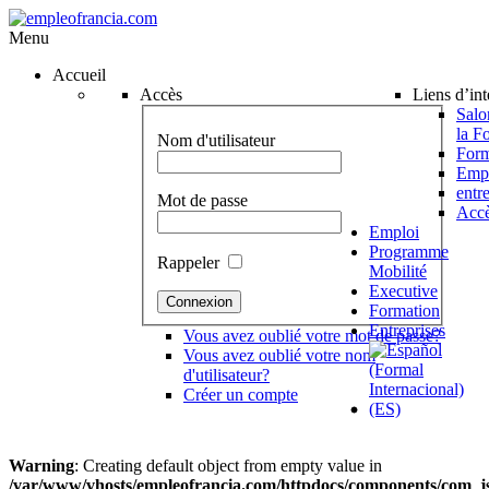
Menu
Accueil
Accès
Liens d’int
Salo
la F
Nom d'utilisateur
Form
Emp
entr
Mot de passe
Accè
Emploi
Programme
Rappeler
Mobilité
Executive
Formation
Entreprises
Vous avez oublié votre mot de passe?
Vous avez oublié votre nom
d'utilisateur?
Créer un compte
Warning
: Creating default object from empty value in
/var/www/vhosts/empleofrancia.com/httpdocs/components/com_j