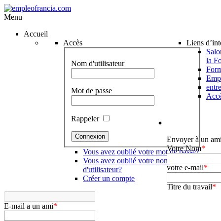
Menu
Accueil
Accès
Liens d’int
Salo
la F
Nom d'utilisateur
Form
Emp
entr
Mot de passe
Accè
Rappeler
Envoyer à un am
Votre Nom
*
Vous avez oublié votre mot de passe?
Vous avez oublié votre nom
votre e-mail
*
d'utilisateur?
Créer un compte
Titre du travail
*
E-mail a un ami
*