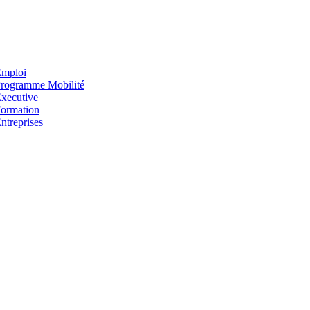
mploi
rogramme Mobilité
xecutive
ormation
ntreprises