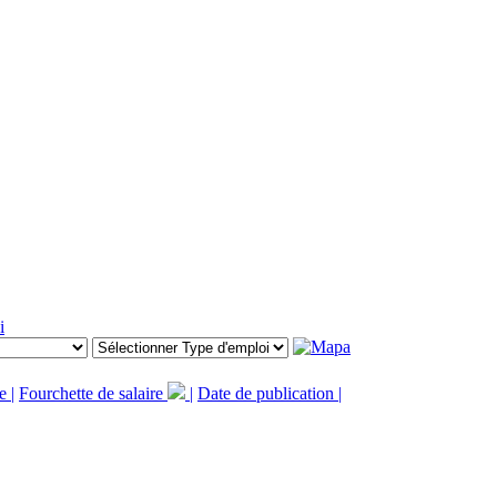
i
e |
Fourchette de salaire
|
Date de publication |