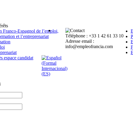
érêts
n Franco-Espagnol de l’emploi,
E
Téléphone : +33 1 42 61 33 10
ormation et l’entreprenariat
P
Adresse email :
ation
E
info@empleofrancia.com
loi
F
eprenariat
E
s espace candidat
i