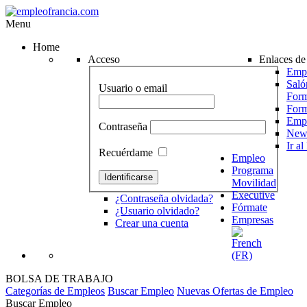
Menu
Home
Acceso
Enlaces de 
Empr
Saló
Usuario o email
Form
For
Emp
Contraseña
News
Ir a
Recuérdame
Empleo
Programa
Movilidad
Executive
¿Contraseña olvidada?
Fórmate
¿Usuario olvidado?
Empresas
Crear una cuenta
BOLSA DE TRABAJO
Categorías de Empleos
Buscar Empleo
Nuevas Ofertas de Empleo
Buscar Empleo