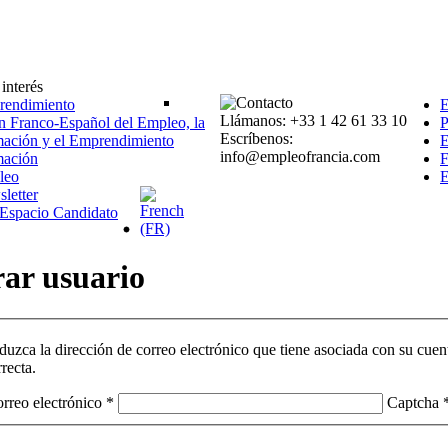
interés
endimiento
Llámanos: +33 1 42 61 33 10
n Franco-Español del Empleo, la
P
Escríbenos:
ación y el Emprendimiento
E
info@empleofrancia.com
mación
F
leo
E
letter
l Espacio Candidato
rar
usuario
oduzca la dirección de correo electrónico que tiene asociada con su cuen
rrecta.
rreo electrónico
*
Captcha