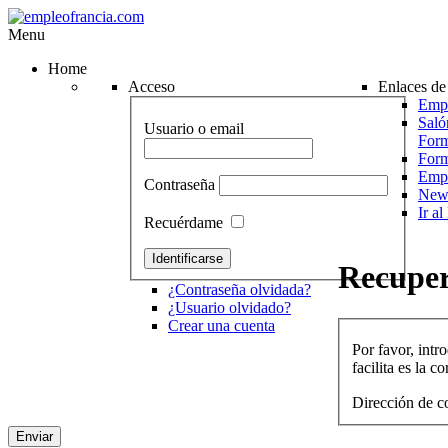
Menu
Home
Acceso
Enlaces de 
Empr
Saló
Usuario o email
Form
For
Emp
Contraseña
News
Ir a
Recuérdame
Recupe
¿Contraseña olvidada?
¿Usuario olvidado?
Crear una cuenta
Por favor, intr
facilita es la co
Dirección de co
Enviar