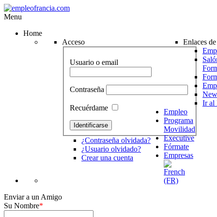
Menu
Home
Acceso
Enlaces de 
Empr
Saló
Usuario o email
Form
For
Emp
Contraseña
News
Ir a
Recuérdame
Empleo
Programa
Movilidad
Executive
¿Contraseña olvidada?
Fórmate
¿Usuario olvidado?
Empresas
Crear una cuenta
Enviar a un Amigo
Su Nombre
*