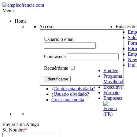
Menu
Home
Acceso
Enlaces de 
Empr
Saló
Usuario o email
Form
For
Emp
Contraseña
News
Ir a
Recuérdame
Empleo
Programa
Movilidad
Executive
¿Contraseña olvidada?
Fórmate
¿Usuario olvidado?
Empresas
Crear una cuenta
Enviar a un Amigo
Su Nombre
*