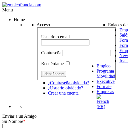
Menu
Home
Acceso
Enlaces de 
Empr
Saló
Usuario o email
Form
For
Emp
Contraseña
News
Ir a
Recuérdame
Empleo
Programa
Movilidad
Executive
¿Contraseña olvidada?
Fórmate
¿Usuario olvidado?
Empresas
Crear una cuenta
Enviar a un Amigo
Su Nombre
*