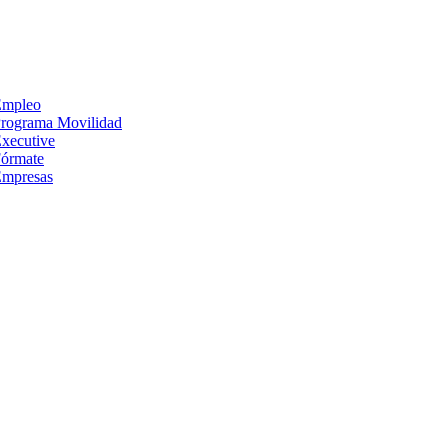
Empleo
rograma Movilidad
xecutive
órmate
mpresas