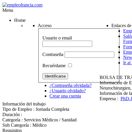
Menu
Home
Acceso
Enlaces de 
Empr
Saló
Usuario o email
Form
For
Emp
Contraseña
News
Ir a
Recuérdame
BOLSA DE TR
Información de 
¿Contraseña olvidada?
Neurochirurgien,
¿Usuario olvidado?
Información de l
Crear una cuenta
Empresa :
PhD-
Información del trabajo
Tipo de Empleo : Jornada Completa
Duración :
Categoría : Servicios Médicos / Sanidad
Sub Categoría : Médico
Requisitos