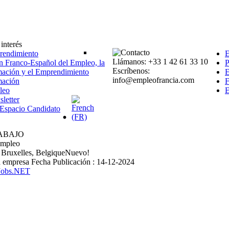
interés
endimiento
Llámanos: +33 1 42 61 33 10
n Franco-Español del Empleo, la
P
Escríbenos:
ación y el Emprendimiento
E
info@empleofrancia.com
mación
F
leo
E
letter
l Espacio Candidato
ABAJO
Empleo
 Bruxelles, Belgique
Nuevo!
a empresa
Fecha Publicación : 14-12-2024
Jobs.NET