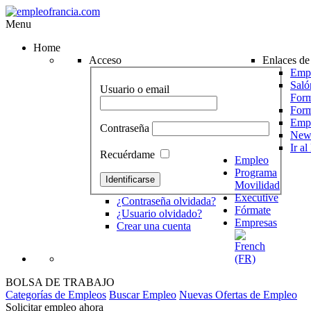
Menu
Home
Acceso
Enlaces de 
Empr
Saló
Usuario o email
Form
For
Emp
Contraseña
News
Ir a
Recuérdame
Empleo
Programa
Movilidad
Executive
¿Contraseña olvidada?
Fórmate
¿Usuario olvidado?
Empresas
Crear una cuenta
BOLSA DE TRABAJO
Categorías de Empleos
Buscar Empleo
Nuevas Ofertas de Empleo
Solicitar empleo ahora