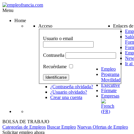
Menu
Home
Acceso
Enlaces de 
Empr
Saló
Usuario o email
Form
For
Emp
Contraseña
News
Ir a
Recuérdame
Empleo
Programa
Movilidad
Executive
¿Contraseña olvidada?
Fórmate
¿Usuario olvidado?
Empresas
Crear una cuenta
BOLSA DE TRABAJO
Categorías de Empleos
Buscar Empleo
Nuevas Ofertas de Empleo
Solicitar empleo ahora