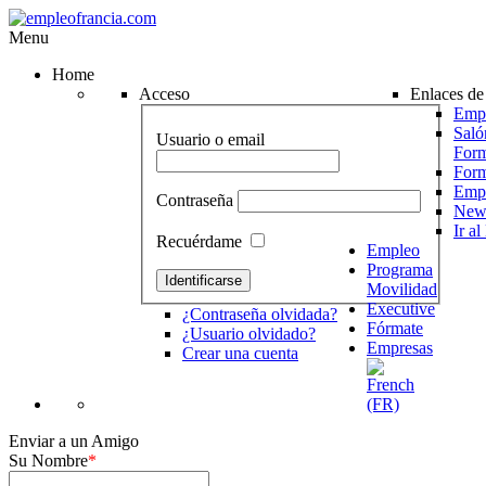
Menu
Home
Acceso
Enlaces de 
Empr
Saló
Usuario o email
Form
For
Emp
Contraseña
News
Ir a
Recuérdame
Empleo
Programa
Movilidad
Executive
¿Contraseña olvidada?
Fórmate
¿Usuario olvidado?
Empresas
Crear una cuenta
Enviar a un Amigo
Su Nombre
*