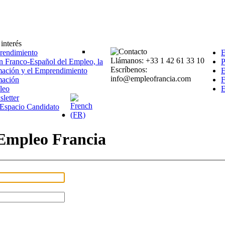
interés
endimiento
Llámanos: +33 1 42 61 33 10
n Franco-Español del Empleo, la
P
Escríbenos:
ación y el Emprendimiento
E
info@empleofrancia.com
mación
F
leo
E
letter
l Espacio Candidato
Empleo
Francia