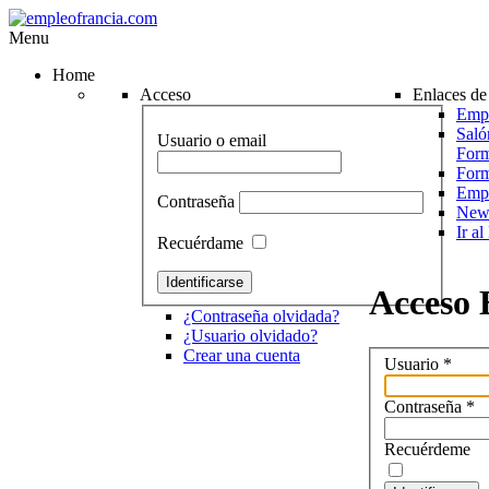
Menu
Home
Acceso
Enlaces de 
Empr
Saló
Usuario o email
Form
For
Emp
Contraseña
News
Ir a
Recuérdame
Acceso
¿Contraseña olvidada?
¿Usuario olvidado?
Crear una cuenta
Usuario
*
Contraseña
*
Recuérdeme