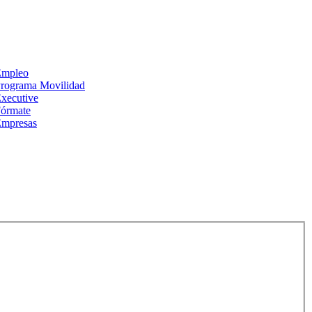
Empleo
rograma Movilidad
xecutive
órmate
mpresas