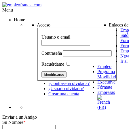
Menu
Home
Acceso
Enlaces de 
Empr
Saló
Usuario o email
Form
For
Emp
Contraseña
News
Ir a
Recuérdame
Empleo
Programa
Movilidad
Executive
¿Contraseña olvidada?
Fórmate
¿Usuario olvidado?
Empresas
Crear una cuenta
Enviar a un Amigo
Su Nombre
*