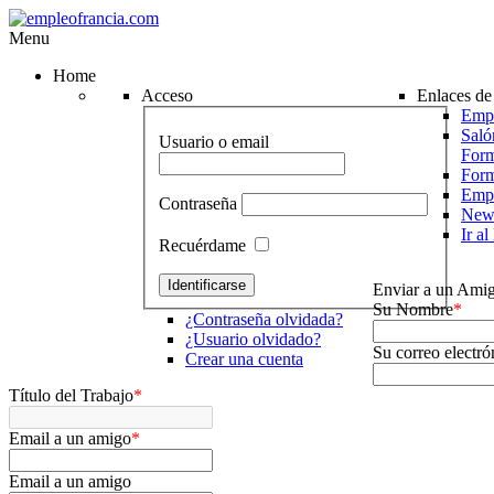
Menu
Home
Acceso
Enlaces de 
Empr
Saló
Usuario o email
Form
For
Emp
Contraseña
News
Ir a
Recuérdame
Enviar a un Ami
Su Nombre
*
¿Contraseña olvidada?
¿Usuario olvidado?
Su correo electró
Crear una cuenta
Título del Trabajo
*
Email a un amigo
*
Email a un amigo