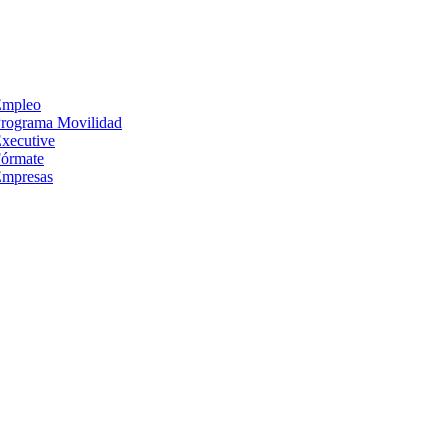
Empleo
rograma Movilidad
xecutive
órmate
mpresas