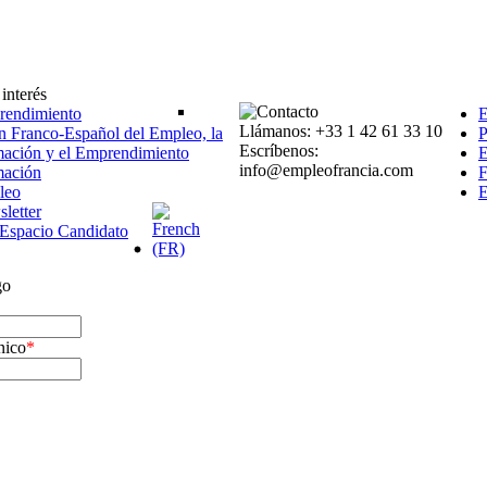
interés
endimiento
Llámanos: +33 1 42 61 33 10
n Franco-Español del Empleo, la
P
Escríbenos:
ación y el Emprendimiento
E
info@empleofrancia.com
mación
F
leo
E
letter
l Espacio Candidato
go
nico
*